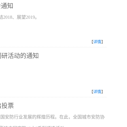
会通知
018、展望2019。
【
详情
】
调研活动的通知
知
【
详情
】
启投票
中国安防行业发展的辉煌历程。在此，全国城市安防协