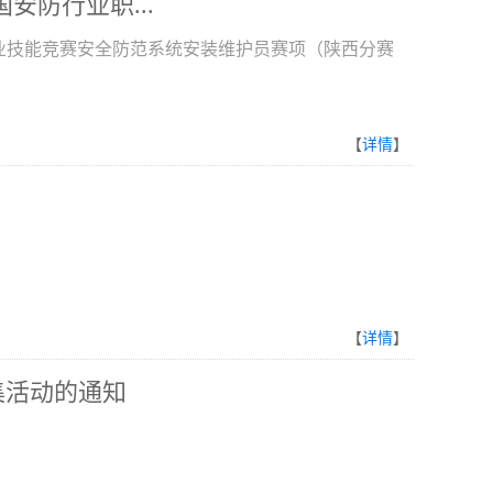
安防行业职...
职业技能竞赛安全防范系统安装维护员赛项（陕西分赛
【
详情
】
【
详情
】
集活动的通知