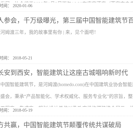
发展。协会将于2020年1月9日下午16:30在唐安酒店（西安市未
间： 2020-01-06
人参会，千万级曝光，第三届中国智能建筑节
河姆渡三年，我的故事里有你 | 来，见个面吧！
间： 2018-05-21
长安到西安，智能建筑让这座古城唱响新时代
中国智能建筑节，是河姆渡(homedo.com)在中国建筑业协
业盛会，秉承“产品智能化、学术权威化、服务专业化”的宗旨，
工程商、集成商、规划/设计单位以及政府机构搭建推介展示、投融
间： 2018-05-19
方共赢，中国智能建筑节颠覆传统共谋破局