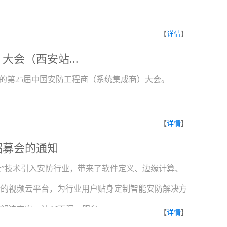
【
详情
】
大会（西安站...
举办的第25届中国安防工程商（系统集成商）大会。
【
详情
】
招募会的通知
云”技术引入安防行业，带来了软件定义、边缘计算、
析的视频云平台，为行业用户贴身定制智能安防解决方
方案，让AI下沉，服务...
【
详情
】