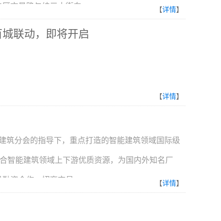
央区文景路与纬三十街向...
【
详情
】
百城联动，即将开启
【
详情
】
会智能建筑分会的指导下，重点打造的智能建筑领域国际级
整合智能建筑领域上下游优质资源，为国内外知名厂
资合作、招商交易...
【
详情
】