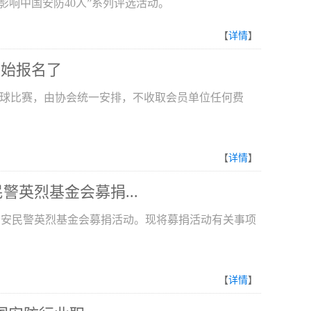
年影响中国安防40人”系列评选活动。
【
详情
】
开始报名了
毛球比赛，由协会统一安排，不收取会员单位任何费
【
详情
】
英烈基金会募捐...
公安民警英烈基金会募捐活动。现将募捐活动有关事项
【
详情
】